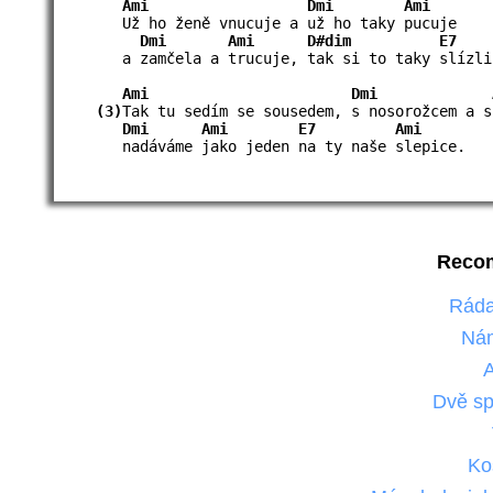
Ami
Dmi
Ami
Už ho ženě vnucuje a už ho taky pucuje
Dmi
Ami
D#dim
E7
a zamčela a trucuje, tak si to taky slízl
Ami
Dmi
(3)
Tak tu sedím se sousedem, s nosorožcem a 
Dmi
Ami
E7
Ami
nadáváme jako jeden na ty naše slepice.
Reco
Ráda
Ná
Dvě sp
Ko