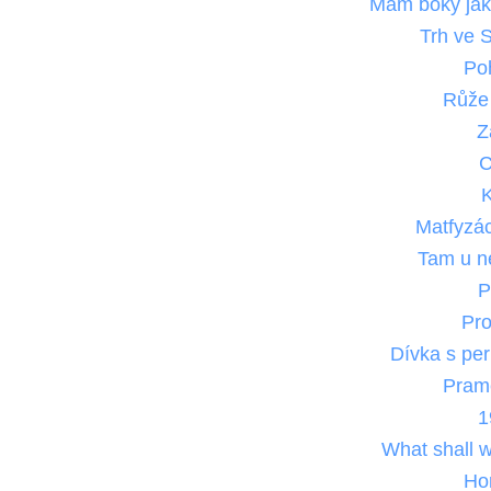
Mám boky jak
Trh ve 
Po
Růže
Z
C
K
Matfyzá
Tam u n
P
Pr
Dívka s pe
Pram
1
What shall w
Ho