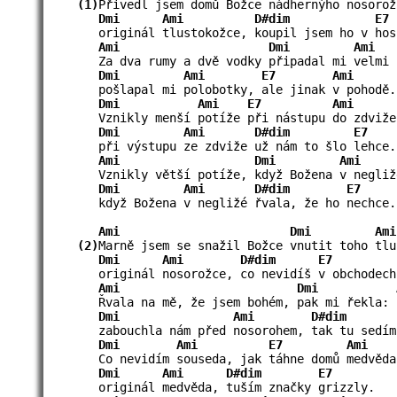
(1)
Přivedl jsem domů Božce nádhernýho nosoro
Dmi
Ami
D#dim
E7
originál tlustokožce, koupil jsem ho v ho
Ami
Dmi
Ami
Za dva rumy a dvě vodky připadal mi velmi
Dmi
Ami
E7
Ami
pošlapal mi polobotky, ale jinak v pohodě
Dmi
Ami
E7
Ami
Vznikly menší potíže při nástupu do zdviž
Dmi
Ami
D#dim
E7
při výstupu ze zdviže už nám to šlo lehce
Ami
Dmi
Ami
Vznikly větší potíže, když Božena v negli
Dmi
Ami
D#dim
E7
když Božena v negližé řvala, že ho nechce
Ami
Dmi
Ami
(2)
Marně jsem se snažil Božce vnutit toho tl
Dmi
Ami
D#dim
E7
originál nosorožce, co nevidíš v obchodec
Ami
Dmi
Řvala na mě, že jsem bohém, pak mi řekla: 
Dmi
Ami
D#dim
zabouchla nám před nosorohem, tak tu sedím
Dmi
Ami
E7
Ami
Co nevidím souseda, jak táhne domů medvěd
Dmi
Ami
D#dim
E7
originál medvěda, tuším značky grizzly.